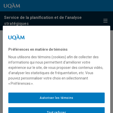
Passer au contenu
Accéder au menu principal
Accéder à la recherche
Passer au contenu
Accéder au menu principal
Service de la planification et de l’analyse
Menu
stratégiques
Portail Analysia
Préférences en matière de témoins
Nous utilisons des témoins (cookies) afin de collecter des
Le portail Analysia du Service de la planification et de
informations qui nous permettent d’améliorer votre
l’analyse stratégiques fournit aux membres de la
expérience sur le site, de vous proposer des contenus vidéo,
communauté de l’UQAM des rapports statistiques sur la
d’analyser les statistiques de fréquentation, etc. Vous
population étudiante, les cours suivis, l’historique des
pouvez personnaliser votre choix en sélectionnant
programmes d’études et les résultats d’enquêtes
« Préférences ».
externes. Certains rapports ne sont toutefois disponibles
qu’à des catégories de personnel particulières.
Autoriser les témoins
Information de connexion et
Tout refuser