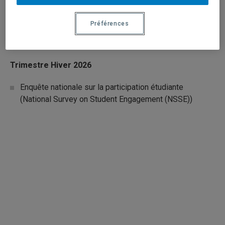
Questionnaires génériques pour les évaluations
Préférences
décennales de programmes (en partenariat avec le
Bureau des études).
Trimestre Hiver 2026
Enquête nationale sur la participation étudiante
(National Survey on Student Engagement (NSSE))