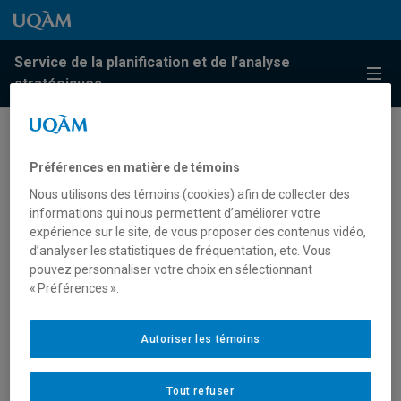
Passer au contenu
Accéder au menu principal
Accéder à la recherche
Passer au contenu
Accéder au menu principal
Service de la planification et de l’analyse
Menu
stratégiques
Sondages en cours
Préférences en matière de témoins
Nous utilisons des témoins (cookies) afin de collecter des
Le SPAS offre aux
unités administratives
un
informations qui nous permettent d’améliorer votre
accompagnement et une expertise en matière d’enquêtes
expérience sur le site, de vous proposer des contenus vidéo,
et de sondages institutionnels. Les unités académiques
d’analyser les statistiques de fréquentation, etc. Vous
doivent plutôt s’adresser au décanat de leur faculté ou
pouvez personnaliser votre choix en sélectionnant
« Préférences ».
École. Par ailleurs, tous les membres de la communauté
universitaire ont accès à l’outil
LimeSurvey
de l’UQAM.
Autoriser les témoins
Les enquêtes, consultations et sondages institutionnels
en cours (préparation, administration, analyse, etc.) (liste
Tout refuser
non exhaustive) :