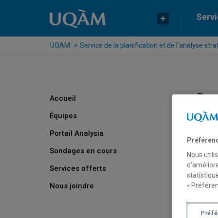
Passer au contenu
Accéder au menu principal
Accéder à la recherche
Servi
UQAM
Service de la planification et de l’analyse str
Son
Accueil
Équipes
POUR
Portail Analysia
Préféren
Ce ser
Sondages en cours
Nous utili
d’améliore
Un 
Services offerts
statistiqu
son
Nous joindre
« Préféren
mai
Une
Préf