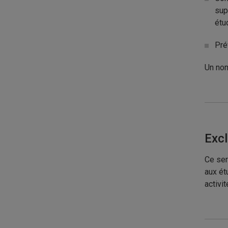
sup
étu
Pré
Un nom
Exc
Ce ser
aux ét
activi