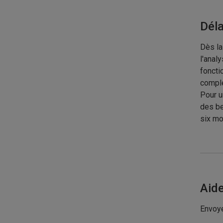
Déla
Dès la
l'anal
foncti
comple
Pour u
des be
six mo
Aid
Envoye