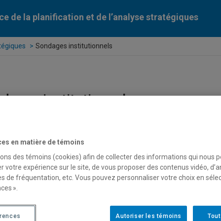
ce de la planification et de l’analyse stratégiques
atégiques
Sondages institutionnels
dages institutionnels
EMPLOYÉS DE SOUTIEN
CADRES
ces en matière de témoins
vice permet aux unités administratives d’obtenir :
sons des témoins (cookies) afin de collecter des informations qui nous 
r votre expérience sur le site, de vous proposer des contenus vidéo, d’a
accompagnement personnalisé pour leurs projets d'enquêtes et
es de fréquentation, etc. Vous pouvez personnaliser votre choix en séle
dages institutionnels allant du soutien ponctuel au projet clés en
ces ».
n;
 expertise en matière d’analyse de besoins, d’identification de
érences
Autoriser les témoins
Tout