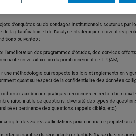
ulation (base de sondage et échantillonnage), de conception de 
sondage, de rédaction de questionnaire et d’analyse des résultat
ojets d’enquêtes ou de sondages institutionnels soutenus par le
e de la planification et de l'analyse stratégiques doivent respect
nditions suivantes :
er l’amélioration des programmes d’études, des services offerts
munauté universitaire ou du positionnement de l’UQAM;
ir une méthodologie qui respecte les lois et règlements en vigue
amment quant au respect de la confidentialité des données colli
conformer aux bonnes pratiques reconnues en recherche social
mbre raisonnable de questions, diversité des types de question
tralité et pertinence des questions, rappels ciblés, etc.);
ir compte des autres sollicitations pour une même population ci
porter un nombre de répondants potentiels (base de sondage)