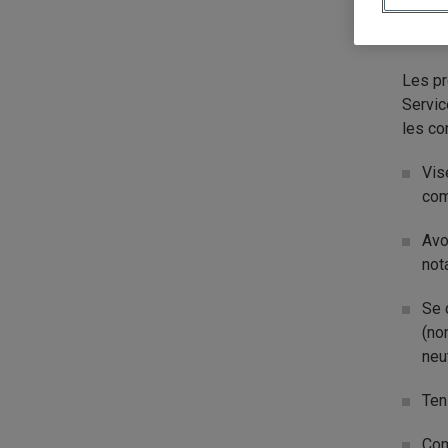
pop
de 
Les pr
Servic
les co
Vis
com
Avo
not
Se 
(no
neu
Ten
Com